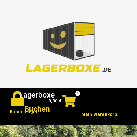
Lagerboxe
0
0,00
€
Buchen
Kundenlogin
Mein Warenkorb